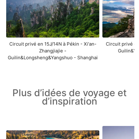
Circuit privé en 15J/14N à Pékin - Xi'an-
Circuit privé e
Zhangjiajie -
Guilin&Y
Guilin&Longsheng&Yangshuo - Shanghai
Plus d’idées de voyage et
d’inspiration