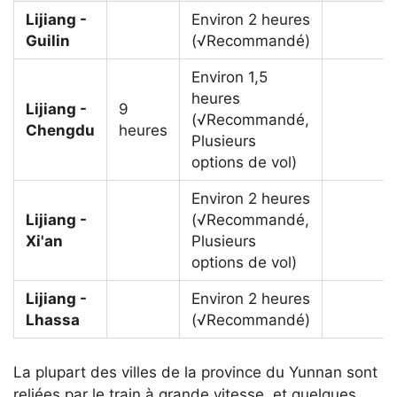
Lijiang -
Environ 2 heures
Guilin
(√Recommandé)
Environ 1,5
heures
Lijiang -
9
(√Recommandé,
Chengdu
heures
Plusieurs
options de vol)
Environ 2 heures
Lijiang -
(√Recommandé,
Xi'an
Plusieurs
options de vol)
Lijiang -
Environ 2 heures
Lhassa
(√Recommandé)
La plupart des villes de la province du Yunnan sont
reliées par le train à grande vitesse, et quelques