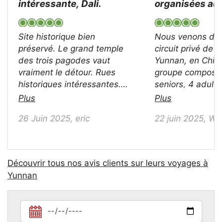
intéressante, Dali.
organisées au
avec China Hig
Site historique bien
Nous venons de 
préservé. Le grand temple
circuit privé de d
des trois pagodes vaut
Yunnan, en Chine, pour un
vraiment le détour. Rues
groupe composé
historiques intéressantes.
seniors, 4 adulte
Des tonnes de boutiques
enfants âgés de 5 à 9
Plus
Plus
pour découvrir la cuisine
ans.Jason, de C
26 Juin 2025, eric
22 juin 2025, Wil
locale et l’artisanat. Très sûr
Highlights, a or
pour se promener le soir. Et
manière très professionnelle
notre guide Jessica est très
notre séjour et n
gentille et dévouée.
Kunming (2 nuits), Dali (2
Découvrir tous nos avis clients sur leurs voyages à
nuits), tandis q
Yunnan
avons nous-mêm
le séjour à Lijiang au Club
Med.