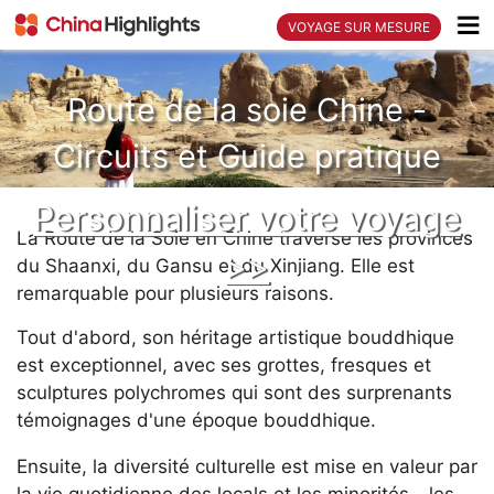
VOYAGE SUR MESURE
Route de la soie Chine -
Circuits et Guide pratique
Personnaliser votre voyage
La Route de la Soie en Chine traverse les provinces
>>
du Shaanxi, du Gansu et du Xinjiang. Elle est
remarquable pour plusieurs raisons.
Tout d'abord, son héritage artistique bouddhique
est exceptionnel, avec ses grottes, fresques et
sculptures polychromes qui sont des surprenants
témoignages d'une époque bouddhique.
Ensuite, la diversité culturelle est mise en valeur par