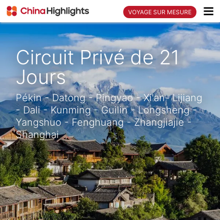
VOYAGE SUR MESURE
Circuit Privé de 21
Jours
Pékin - Datong - Pingyao - Xi'an- Lijiang
- Dali - Kunming - Guilin - Longsheng -
Yangshuo - Fenghuang - Zhangjiajie -
Shanghai