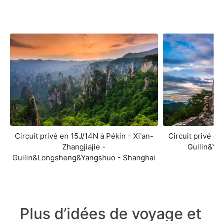
Circuit privé en 15J/14N à Pékin - Xi'an-
Circuit privé e
Zhangjiajie -
Guilin&Y
Guilin&Longsheng&Yangshuo - Shanghai
Plus d’idées de voyage et