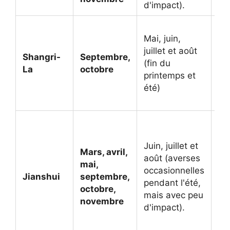
d'impact).
l'
Pa
Mai, juin,
de
juillet et août
le
Shangri-
Septembre,
(fin du
off
La
octobre
printemps et
be
été)
pa
au
La 
de
Juin, juillet et
un
Mars, avril,
août (averses
ag
mai,
occasionnelles
pr
Jianshui
septembre,
pendant l'été,
l'
octobre,
mais avec peu
qui
novembre
d'impact).
me
ex