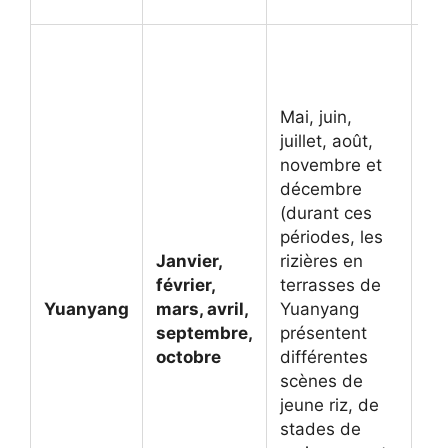
vis
De
avr
su
Mai, juin,
ri
juillet, août,
te
novembre et
Yu
décembre
so
(durant ces
co
périodes, les
in
Janvier,
rizières en
qui
février,
terrasses de
me
Yuanyang
mars, avril,
Yuanyang
mo
septembre,
présentent
ph
octobre
différentes
le
scènes de
en 
jeune riz, de
se
stades de
oc