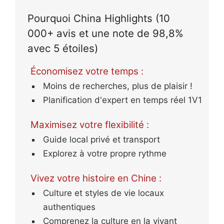
Nous avons passé un
Pourquoi China Highlights (10
merveilleux séjour à Beijing.
000+ avis et une note de 98,8%
Merci à Jacqueline de China
Highlights qui nous a
avec 5 étoiles)
concocté ce voyage de 15
jours à travers la Chine. Je
Économisez votre temps :
recommande cette agence
Moins de recherches, plus de plaisir !
pour sa réactivité et la
Planification d'expert en temps réel 1V1
qualité des visites de
l'hébergement et des
Maximisez votre flexibilité :
restaurants.
Guide local privé et transport
Explorez à votre propre rythme
Vivez votre histoire en Chine :
Culture et styles de vie locaux
authentiques
Comprenez la culture en la vivant