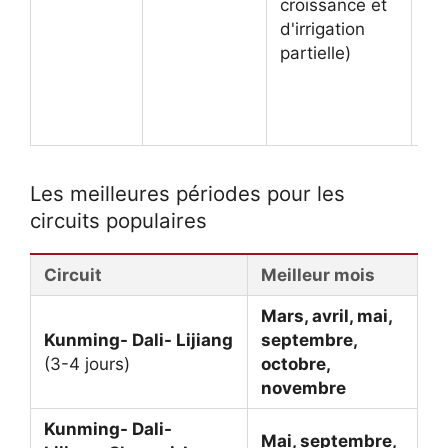
croissance et
pe
d'irrigation
pé
partielle)
réc
riz
en
do
Les meilleures périodes pour les
circuits populaires
Circuit
Meilleur mois
Mars, avril, mai,
Kunming- Dali- Lijiang
septembre,
(3-4 jours)
octobre,
novembre
Kunming- Dali-
Mai, septembre,