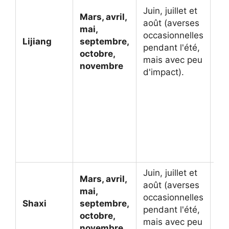
pl
Juin, juillet et
Mars, avril,
pr
août (averses
mai,
l'
occasionnelles
Lijiang
septembre,
L'
pendant l'été,
octobre,
la
mais avec peu
novembre
id
d'impact).
fai
ra
de
ph
da
du
Tig
Juin, juillet et
La 
Mars, avril,
août (averses
vi
mai,
occasionnelles
Sh
Shaxi
septembre,
pendant l'été,
be
octobre,
mais avec peu
pr
novembre