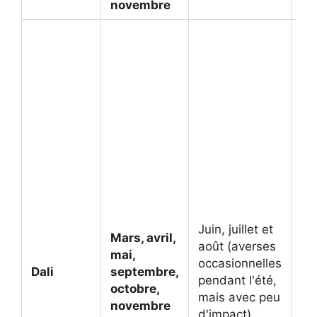
novembre
La 
de 
ma
tr
de
Ba
cl
au
et
ce 
me
ex
Juin, juillet et
Mars, avril,
vis
août (averses
mai,
or
occasionnelles
Dali
septembre,
fes
pendant l'été,
octobre,
tr
mais avec peu
novembre
se
d'impact)