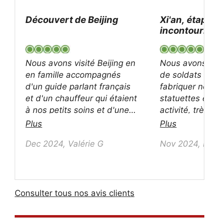
Découvert de Beijing
Xi'an, étape
incontournab
Merci beauco
notre guide
Nous avons visité Beijing en
Nous avons ad
en famille accompagnés
de soldats de t
d'un guide parlant français
fabriquer nos 
et d'un chauffeur qui étaient
statuettes ens
à nos petits soins et d'une
activité, très f
grande ponctualité. Nous
Merci à Elsa, n
Plus
Plus
avons découvert en à peine
francophone po
Dec 2024, Valérie G
Nov 2024, Ella
3 jours la majorité des
accompagnés 
monuments à visiter, le
beaucoup de c
guide nous a transmis ses
gentillesse sur
connaissances sur cette
sites de la vill
ville. Nous avons également
organisé la soi
Consulter tous nos avis clients
découvert la nourriture
selon nos souh
chinoise et les baquettes !