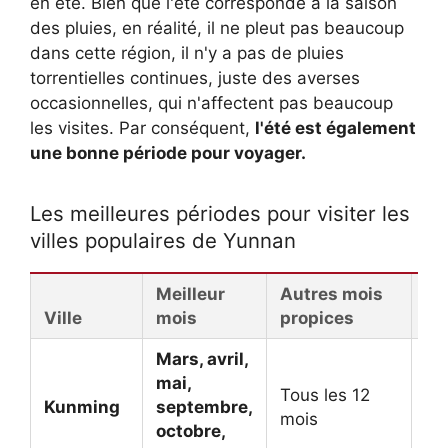
en été. Bien que l'été corresponde à la saison
des pluies, en réalité, il ne pleut pas beaucoup
dans cette région, il n'y a pas de pluies
torrentielles continues, juste des averses
occasionnelles, qui n'affectent pas beaucoup
les visites. Par conséquent,
l'été est également
une bonne période pour voyager.
Les meilleures périodes pour visiter les
villes populaires de Yunnan
Meilleur
Autres mois
Qu
Ville
mois
propices
qu
Mars, avril,
mai,
Tous les 12
Kunming
septembre,
mois
octobre,