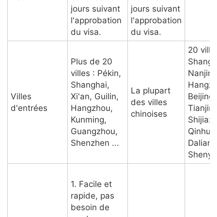
jours suivant
jours suivant
l'approbation
l'approbation
du visa.
du visa.
20 ville
Plus de 20
Shangh
villes : Pékin,
Nanjing
Shanghai,
Hangzh
La plupart
Villes
Xi'an, Guilin,
Beijing,
des villes
d'entrées
Hangzhou,
Tianjin,
chinoises
Kunming,
Shijiaz
Guangzhou,
Qinhua
Shenzhen ...
Dalian,
Shenya
1. Facile et
rapide, pas
besoin de