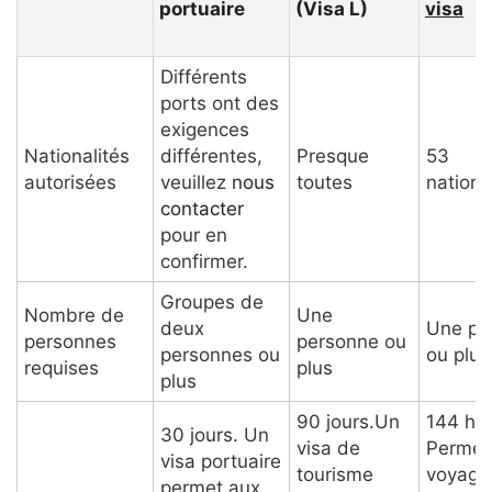
portuaire
(Visa L)
visa
Différents
ports ont des
exigences
Nationalités
différentes,
Presque
53
autorisées
veuillez
nous
toutes
nationa
contacter
pour en
confirmer.
Groupes de
Nombre de
Une
deux
Une pe
personnes
personne ou
personnes ou
ou plus
requises
plus
plus
90 jours.Un
144 he
30 jours. Un
visa de
Permet
visa portuaire
tourisme
voyage
permet aux