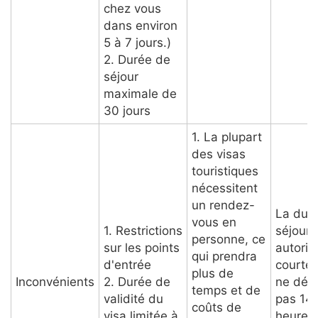
chez vous
dans environ
5 à 7 jours.)
2. Durée de
séjour
maximale de
30 jours
1. La plupart
des visas
touristiques
nécessitent
un rendez-
La dur
vous en
1. Restrictions
séjour
personne, ce
sur les points
autoris
qui prendra
d'entrée
courte, 
plus de
Inconvénients
2. Durée de
ne dép
temps et de
validité du
pas 14
coûts de
visa limitée à
heures 