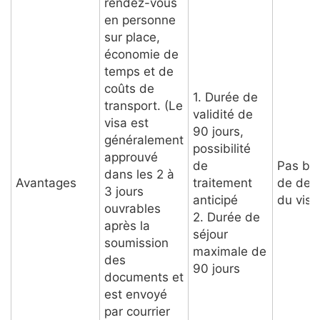
rendez-vous
en personne
sur place,
économie de
temps et de
coûts de
1. Durée de
transport. (Le
validité de
visa est
90 jours,
généralement
possibilité
approuvé
de
Pas be
dans les 2 à
Avantages
traitement
de dem
3 jours
anticipé
du visa
ouvrables
2. Durée de
après la
séjour
soumission
maximale de
des
90 jours
documents et
est envoyé
par courrier