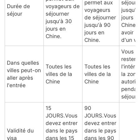
permet aux
séjourn
Durée de
voyageurs de
voyageurs
jusqu'à
séjour
séjourner
de séjourner
jours e
jusqu'à 30
jusqu'à 90
Chine 
jours en
jours en
avoir b
Chine.
Chine.
d'un vi
Vous d
rester 
Dans quelles
Toutes les
Toutes les
l'intéri
villes peut-on
villes de la
villes de la
la zone
aller après
Chine
Chine
autoris
l'entrée
pendan
séjour.
15
90
JOURS.Vous
JOURS.Vous
devez entrer
devez entrer
Validité du
dans le pays
dans le pays
visa
dans les 15
dans les 90