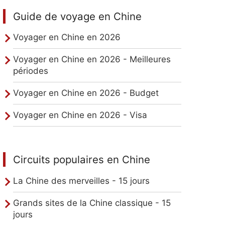
Guide de voyage en Chine
Voyager en Chine en 2026
Voyager en Chine en 2026 - Meilleures
périodes
Jours
Voyager en Chine en 2026 - Budget
de
ns
pluie
Voyager en Chine en 2026 - Visa
1
jours
Circuits populaires en Chine
1
jours
La Chine des merveilles - 15 jours
2
Grands sites de la Chine classique - 15
jours
jours