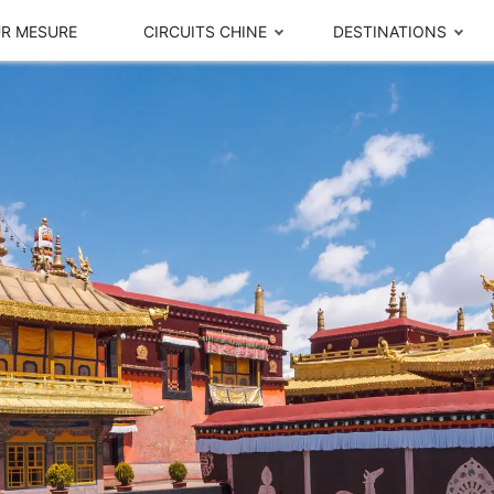
UR MESURE
CIRCUITS CHINE
DESTINATIONS
Itinéraires populaires
Visites thématiques
0 jours en
Tibet
Route de la soie
5 jours en
Panda géant
Les Incontournables et la vie locale de Pékin en 5 jours
Croisière Yangtsé
1 jours en
Avis clients
Notre histoire
0 jours en
Les Incontournables & Les paysages pittoresques de