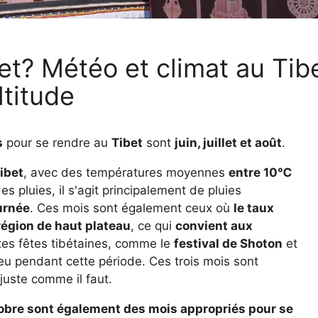
Guilin en 4 jours
et? Météo et climat au Tib
ltitude
s
pour se rendre au
Tibet
sont
juin, juillet et août
.
ibet
, avec des températures moyennes
entre 10℃
des pluies, il s'agit principalement de pluies
ournée
. Ces mois sont également ceux où
le taux
région de haut plateau
, ce qui
convient aux
tes fêtes tibétaines, comme le
festival de Shoton
et
ieu pendant cette période. Ces trois mois sont
 juste comme il faut.
ctobre sont également des mois appropriés pour se