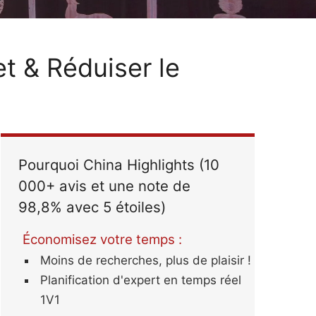
Grande Muraille de Chine
Armée de terre cuite
Météo et Climat Chine -
Voyage en Chine en 2026
Meilleures Périodes
- Conseils pratiques
et & Réduiser le
Plus d'informations
Pourquoi China Highlights (10
000+ avis et une note de
98,8% avec 5 étoiles)
Économisez votre temps :
Moins de recherches, plus de plaisir !
Planification d'expert en temps réel
1V1