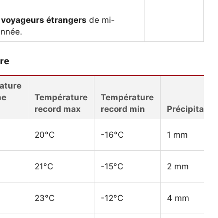
 voyageurs étrangers
de mi-
année.
re
ature
ne
Température
Température
record max
record min
Précipitatio
20°C
-16°C
1 mm
21°C
-15°C
2 mm
23°C
-12°C
4 mm