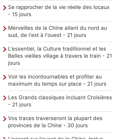
4
Se rapprocher de la vie réelle des locaux
jours
- 15 jours
8
Merveilles de la Chine allant du nord au
jours
sud, de l'est à l'ouest - 21 jours
13
L'essentiel, la Culture traditionnel et les
jours
Belles vieilles village à travers le train - 21
jours
18
jours
Voir les incontournables et profiter au
maximum du temps sur place - 21 jours
19
jours
Les Grands classiques incluant Croisières
- 21 jours
12
jours
Vos traces traverseront la plupart des
4
provinces de la Chine - 30 jours
jours
L'accent sur l'ouest de la Chine, Inclus