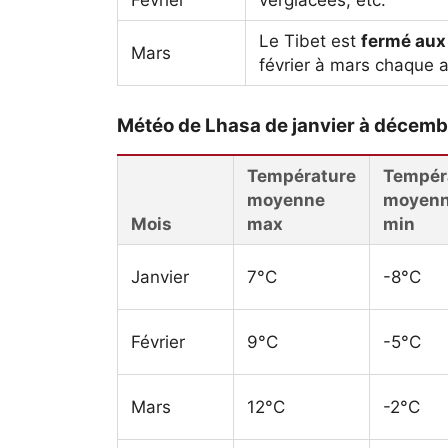
Février
verglacées, etc.
Le Tibet est
fermé aux
Mars
février à mars chaque 
Météo de Lhasa de janvier à décemb
Température
Tempér
moyenne
moyen
Mois
max
min
Janvier
7°C
-8°C
Février
9°C
-5°C
Mars
12°C
-2°C