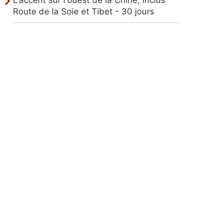
1
Route de la Soie et Tibet - 30 jours
jours
1
jours