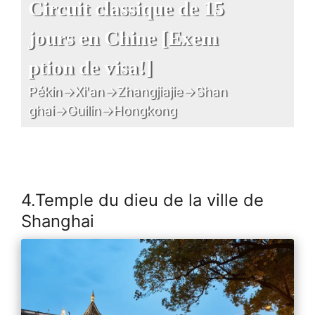
Circuit classique de 15
jours en Chine [Exem
ption de visa!]
Pékin→Xi'an→Zhangjiajie→Shan
ghai→Guilin→Hongkong
4.Temple du dieu de la ville de
Shanghai