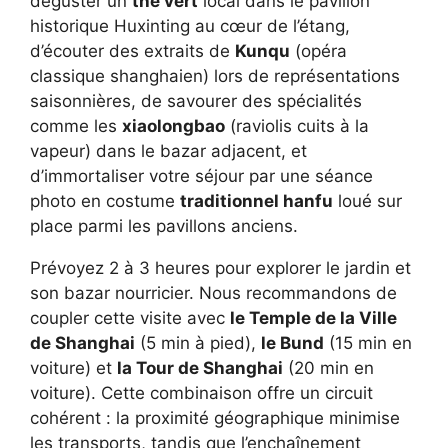
déguster un
thé vert
local dans le pavillon
historique Huxinting au cœur de l’étang,
d’écouter des extraits de
Kunqu
(opéra
classique shanghaien) lors de représentations
saisonnières, de savourer des spécialités
comme les
xiaolongbao
(raviolis cuits à la
vapeur) dans le bazar adjacent, et
d’immortaliser votre séjour par une séance
photo en costume
traditionnel hanfu
loué sur
place parmi les pavillons anciens.
Prévoyez 2 à 3 heures pour explorer le jardin et
son bazar nourricier. Nous recommandons de
coupler cette visite avec
le Temple de la Ville
de Shanghai
(5 min à pied),
le Bund
(15 min en
voiture) et
la Tour de Shanghai
(20 min en
voiture). Cette combinaison offre un circuit
cohérent : la proximité géographique minimise
les transports, tandis que l’enchaînement