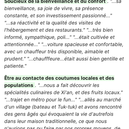
Soucieux de la bienveillance et du confort
.
"...sa
bienveillance, sa joie de vivre, sa présence
constante, et son investissement passionné..."
"...sa réactivité et la qualité des visites de
l'hébergement et des restaurants."
"...très bien
informé, sympathique, poli..."
"...était cultivée et
attentionnée..."
"...voiture spacieuse et confortable,
avec un chauffeur très disponible, aimable et
prudent."
"...chaufffeure...était aussi bien gentille et
patiente."
Être au contacte des coutumes locales et des
populations
.
"...nous a fait découvrir les
spécialités culinaires de Xi'an, et des fruits locaux."
"...trajet en métro pour le fun..."
"...allès au marché
d'un village (bateau et Tuk-tuk) et avons rencontré
des gens âgés qui évoquaient la vie d'autrefois
dans leur maison traditionnelle, ce que nous
n'aurions pas pu faire par nos propres moyens, de