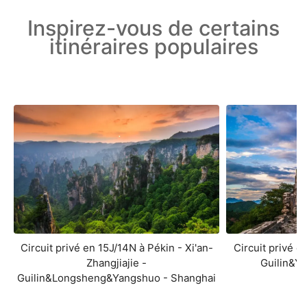
Inspirez-vous de certains
itinéraires populaires
Circuit privé en 15J/14N à Pékin - Xi'an-
Circuit privé e
Zhangjiajie -
Guilin&Y
Guilin&Longsheng&Yangshuo - Shanghai