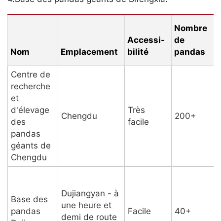
Nombre
Accessi-
de
Nom
Emplacement
bilité
pandas
A
Centre de
recherche
et
d'élevage
Très
V
Chengdu
200+
des
facile
pandas
géants de
Chengdu
Dujiangyan - à
Base des
une heure et
pandas
Facile
40+
demi de route