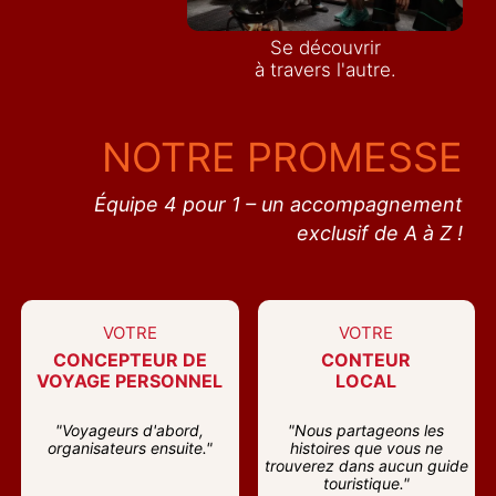
Se découvrir
à travers l'autre.
NOTRE PROMESSE
Équipe 4 pour 1 – un accompagnement
exclusif de A à Z !
VOTRE
VOTRE
CONCEPTEUR DE
CONTEUR
VOYAGE PERSONNEL
LOCAL
"Voyageurs d'abord,
"Nous partageons les
organisateurs ensuite."
histoires que vous ne
trouverez dans aucun guide
touristique."