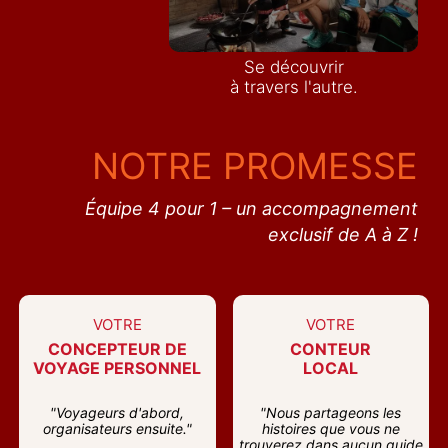
Se découvrir
à travers l'autre.
NOTRE PROMESSE
Équipe 4 pour 1 – un accompagnement
exclusif de A à Z !
VOTRE
VOTRE
CONCEPTEUR DE
CONTEUR
VOYAGE PERSONNEL
LOCAL
"Voyageurs d'abord,
"Nous partageons les
organisateurs ensuite."
histoires que vous ne
trouverez dans aucun guide