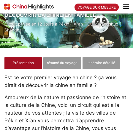
VOYAGE SUR MESURE
DÉCOUVRIR LA CHINE EN FAMILLE
Circuit privée en 12 Jours à Pékin – Xi'an – Guilin/Yangshuo –
Shanghai
Présentation
résumé du voyage
Itinéraire détaillé
Hébergement
Tarif
Est ce votre premier voyage en chine ? ça vous
dirait de découvrir la chine en famille ?
Amoureux de la nature et passionné de l’histoire et
la culture de la Chine, voici un circuit qui est à la
hauteur de vos attentes ; la visite des villes de
Pékin et Xi’an vous permettra d’apprendre
d’avantage sur l’histoire de la Chine, vous vous